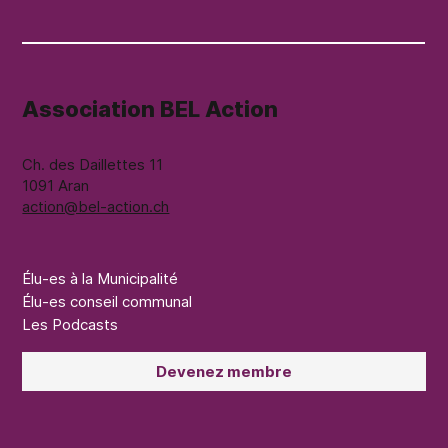
Association BEL Action
Ch. des Daillettes 11
1091 Aran
action@bel-action.ch
Élu-es à la Municipalité
Élu-es conseil communal
Les Podcasts
Devenez membre