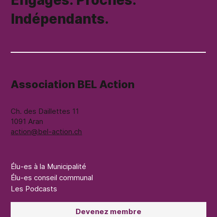
Engagés. Proches.
Indépendants.
Association BEL Action
Ch. des Daillettes 11
1091 Aran
action@bel-action.ch
Élu-es à la Municipalité
Élu-es conseil communal
Les Podcasts
Devenez membre