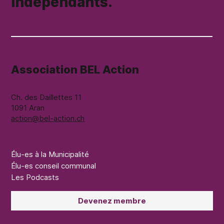
Indépendants.
Association BEL Action
Ch. des Daillettes 11
1091 Aran
action@bel-action.ch
Élu-es à la Municipalité
Élu-es conseil communal
Les Podcasts
Devenez membre