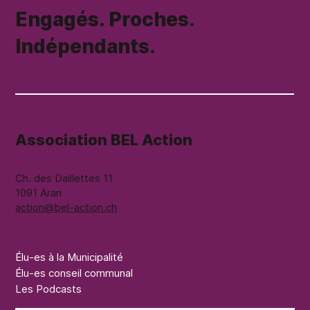
Engagés. Proches.
Indépendants.
Association BEL Action
Ch. des Daillettes 11
1091 Aran
action@bel-action.ch
Élu-es à la Municipalité
Élu-es conseil communal
Les Podcasts