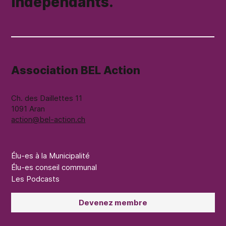
Indépendants.
Association BEL Action
Ch. des Daillettes 11
1091 Aran
action@bel-action.ch
Élu-es à la Municipalité
Élu-es conseil communal
Les Podcasts
Devenez membre